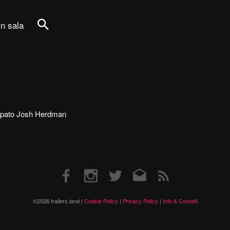
in sala
Cerca
tecipato Josh Herdman
Facebook
Instagram
Twitter
Email
RSS
©2026 trailers.land |
Cookie Policy
|
Privacy Policy
|
Info & Contatti