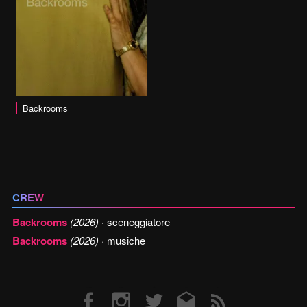
Backrooms
CREW
Backrooms
(2026)
· sceneggiatore
Backrooms
(2026)
· musiche
Facebook
Instagram
Twitter
Email
RSS