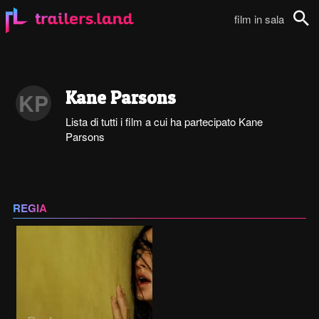
film in sala
Cerca
Kane Parsons
KP
Lista di tutti i film a cui ha partecipato Kane
Parsons
REGIA