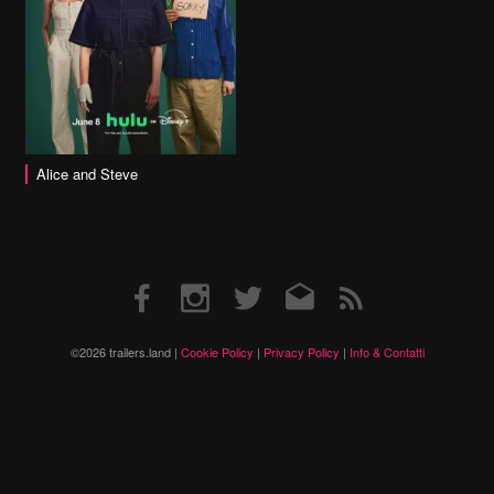
Alice and Steve
Facebook
Instagram
Twitter
Email
RSS
©2026 trailers.land |
Cookie Policy
|
Privacy Policy
|
Info & Contatti