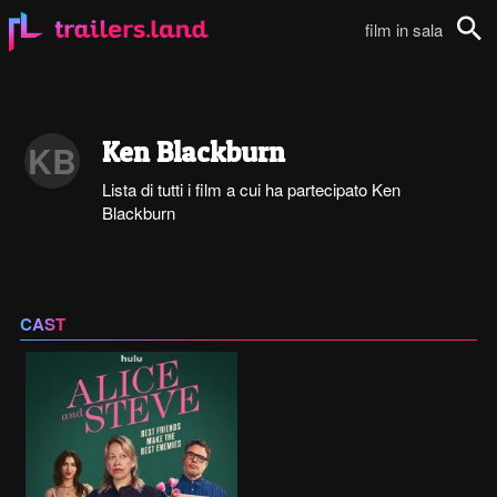
film in sala
Cerca
Ken Blackburn
KB
Lista di tutti i film a cui ha partecipato Ken
Blackburn
CAST