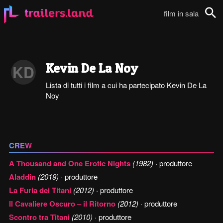
film in sala
Cerca
Kevin De La Noy
KD
Lista di tutti i film a cui ha partecipato Kevin De La
Noy
CREW
A Thousand and One Erotic Nights
(1982)
· produttore
Aladdin
(2019)
· produttore
La Furia dei Titani
(2012)
· produttore
Il Cavaliere Oscuro – il Ritorno
(2012)
· produttore
Scontro tra Titani
(2010)
· produttore