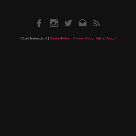
Facebook
Instagram
Twitter
Email
RSS
©2026 trailers.land |
Cookie Policy
|
Privacy Policy
|
Info & Contatti