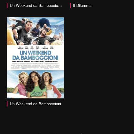
vai alla scheda
Un Weekend da Bamboccioni 2
Il Dilemma
Un Weekend da Bamboccioni
Facebook
Instagram
Twitter
Email
RSS