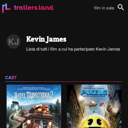
film in sala
Cerca
Kevin James
KJ
Lista di tutti i film a cui ha partecipato Kevin James
CAST