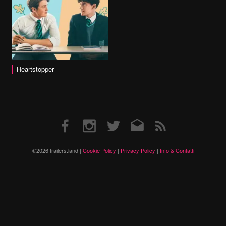
Heartstopper
Facebook
Instagram
Twitter
Email
RSS
©2026 trailers.land |
Cookie Policy
|
Privacy Policy
|
Info & Contatti