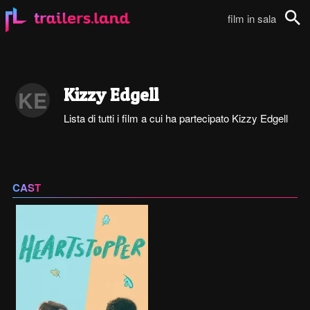
film in sala
Cerca
Kizzy Edgell
KE
Lista di tutti i film a cui ha partecipato Kizzy Edgell
CAST