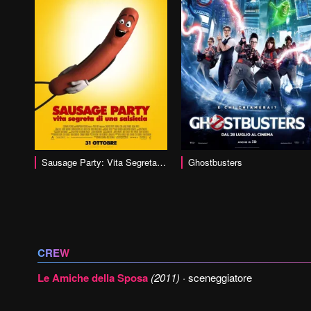
vai alla scheda
vai alla scheda
Sausage Party: Vita Segreta di una Salsiccia
Ghostbusters
CREW
Le Amiche della Sposa
(2011)
· sceneggiatore