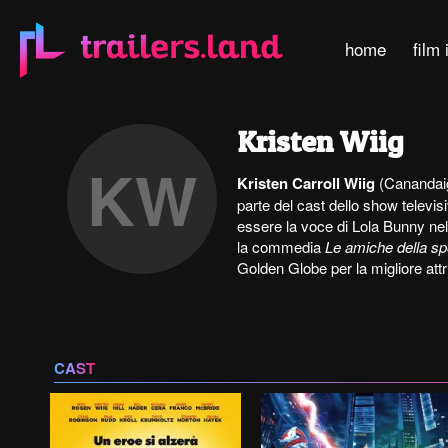
home
film 
Kristen Wiig
KW
Kristen Carroll Wiig
(Canandaigu
parte del cast dello show televi
essere la voce di Lola Bunny ne
la commedia
Le amiche della s
Golden Globe per la migliore attr
CAST