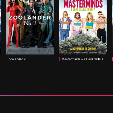
vai alla scheda
vai alla scheda
Zoolander 2
Masterminds – i Geni della Truffa