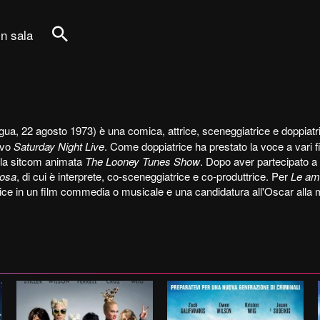
in sala
Cerca
a, 22 agosto 1973) è una comica, attrice, sceneggiatrice e doppiatri
sivo
Saturday Night Live
. Come doppiatrice ha prestato la voce a vari f
lla sitcom animata
The Looney Tunes Show
. Dopo aver partecipato a 
posa
, di cui è interprete, co-sceneggiatrice e co-produttrice. Per
Le am
ice in un film commedia o musicale e una candidatura all'Oscar alla mi