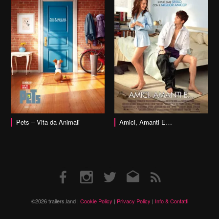
vai alla scheda
Pets – Vita da Animali
Amici, Amanti E…
Facebook
Instagram
Twitter
Email
RSS
©2026 trailers.land |
Cookie Policy
|
Privacy Policy
|
Info & Contatti