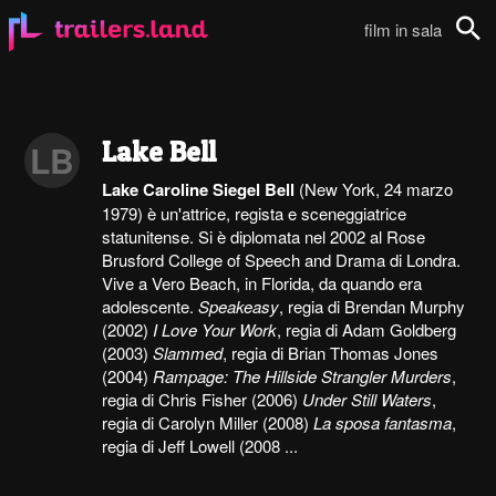
film in sala
Cerca
Lake Bell
LB
Lake Caroline Siegel Bell
(New York, 24 marzo
1979) è un'attrice, regista e sceneggiatrice
statunitense. Si è diplomata nel 2002 al Rose
Brusford College of Speech and Drama di Londra.
Vive a Vero Beach, in Florida, da quando era
adolescente.
Speakeasy
, regia di Brendan Murphy
(2002)
I Love Your Work
, regia di Adam Goldberg
(2003)
Slammed
, regia di Brian Thomas Jones
(2004)
Rampage: The Hillside Strangler Murders
,
regia di Chris Fisher (2006)
Under Still Waters
,
regia di Carolyn Miller (2008)
La sposa fantasma
,
regia di Jeff Lowell (2008 ...