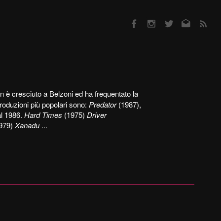
Facebook
Instagram
Twitter
Email
RSS
 è cresciuto a Belzoni ed ha frequentato la
roduzioni più popolari sono:
Predator
(1987),
al 1986.
Hard Times
(1975)
Driver
979)
Xanadu
...