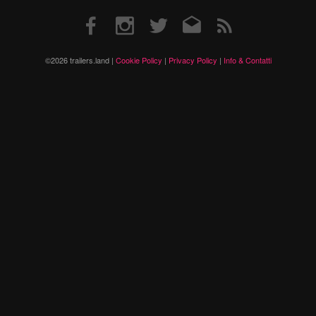
Facebook
Instagram
Twitter
Email
RSS
©2026 trailers.land |
Cookie Policy
|
Privacy Policy
|
Info & Contatti