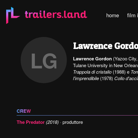
home
film 
Lawrence Gord
LG
Lawrence Gordon
(Yazoo City,
Tulane University in New Orleans
Trappola di cristallo
(1988) e
Tom
l'imprendibile
(1978)
Collo d'acci
CREW
The Predator
(2018)
· produttore