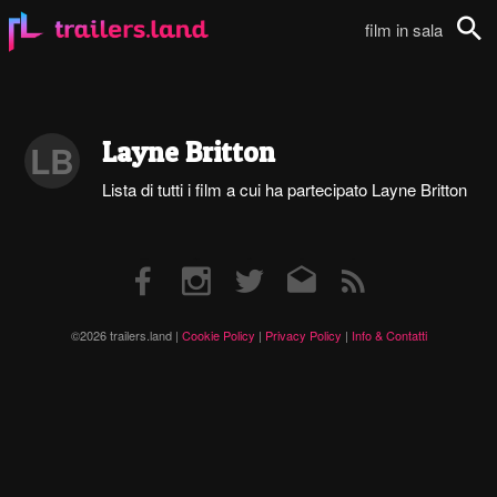
film in sala
Cerca
Layne Britton
LB
Lista di tutti i film a cui ha partecipato Layne Britton
Facebook
Instagram
Twitter
Email
RSS
©2026 trailers.land |
Cookie Policy
|
Privacy Policy
|
Info & Contatti