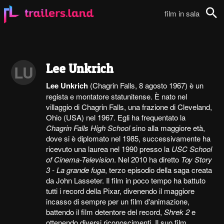
film in sala
Cerca
Lee Unkrich
LU
Lee Unkrich
(Chagrin Falls, 8 agosto 1967) è un
regista e montatore statunitense. È nato nel
villaggio di Chagrin Falls, una frazione di Cleveland,
Ohio (USA) nel 1967. Egli ha frequentato la
Chagrin Falls High School
sino alla maggiore età,
dove si è diplomato nel 1985, successivamente ha
ricevuto una laurea nel 1990 presso la
USC School
of Cinema-Television
. Nel 2010 ha diretto
Toy Story
3 - La grande fuga
, terzo episodio della saga creata
da John Lasseter. Il film in poco tempo ha battuto
tutti i record della Pixar, divenendo il maggiore
incasso di sempre per un film d'animazione,
battendo il film detentore del record,
Shrek 2
e
ottenendo diversi riconoscimenti. Il suo film