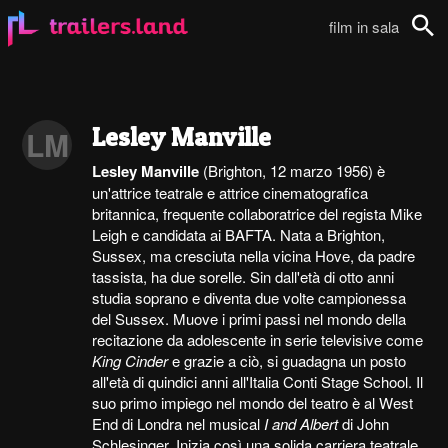
film in sala
Cerca
Lesley Manville
LM
Lesley Manville
(Brighton, 12 marzo 1956) è
un'attrice teatrale e attrice cinematografica
britannica, frequente collaboratrice del regista Mike
Leigh e candidata ai BAFTA. Nata a Brighton,
Sussex, ma cresciuta nella vicina Hove, da padre
tassista, ha due sorelle. Sin dall'età di otto anni
studia soprano e diventa due volte campionessa
del Sussex. Muove i primi passi nel mondo della
recitazione da adolescente in serie televisive come
King Cinder
e grazie a ciò, si guadagna un posto
all'età di quindici anni all'Italia Conti Stage School. Il
suo primo impiego nel mondo del teatro è al West
End di Londra nel musical
I and Albert
di John
Schlesinger. Inizia così una solida carriera teatrale