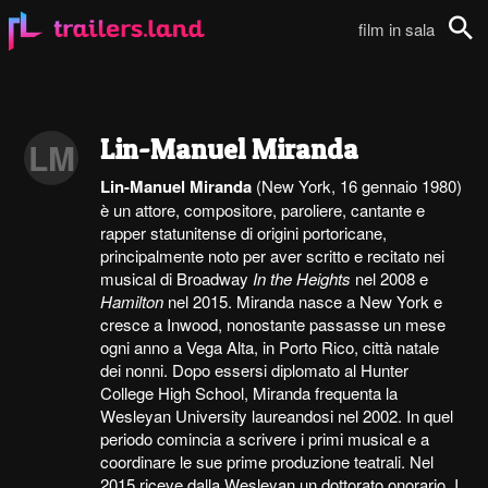
film in sala
Cerca
Lin-Manuel Miranda
LM
Lin-Manuel Miranda
(New York, 16 gennaio 1980)
è un attore, compositore, paroliere, cantante e
rapper statunitense di origini portoricane,
principalmente noto per aver scritto e recitato nei
musical di Broadway
In the Heights
nel 2008 e
Hamilton
nel 2015. Miranda nasce a New York e
cresce a Inwood, nonostante passasse un mese
ogni anno a Vega Alta, in Porto Rico, città natale
dei nonni. Dopo essersi diplomato al Hunter
College High School, Miranda frequenta la
Wesleyan University laureandosi nel 2002. In quel
periodo comincia a scrivere i primi musical e a
coordinare le sue prime produzione teatrali. Nel
2015 riceve dalla Wesleyan un dottorato onorario. I