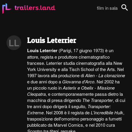
film in sala
Cerca
Louis Leterrier
LL
Louis Leterrier
(Parigi, 17 giugno 1973) è un
attore, regista e produttore cinematografico
francese. Leterrier studia cinematografia alla New
York University e alla Tisch School of the Arts. Nel
1997 lavora alla produzione di
Alien - La clonazione
e due anni dopo a
Giovanna d'Arco
. Nel 2002 ha
un piccolo ruolo in
Asterix e Obelix - Missione
Cleopatra
, e contemporaneamente passa dietro la
macchina di presa dirigendo
The Transporter
, di cui
tre anni dopo dirigerà il seguito,
Transporter:
Extreme
. Nel 2008 è il regista de
L'incredibile Hulk
,
trasposizione dell'omonimo personaggio a fumetti
pubblicato da Marvel Comics, e nel 2010 cura
Scontro tra titani
, remake...