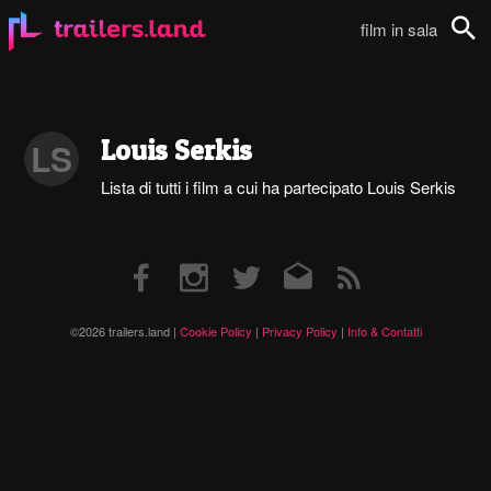
film in sala
Cerca
Louis Serkis
LS
Lista di tutti i film a cui ha partecipato Louis Serkis
Facebook
Instagram
Twitter
Email
RSS
©2026 trailers.land |
Cookie Policy
|
Privacy Policy
|
Info & Contatti