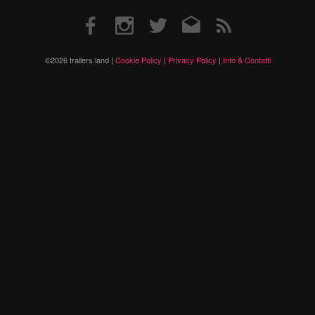
Facebook
Instagram
Twitter
Email
RSS
©2026 trailers.land |
Cookie Policy
|
Privacy Policy
|
Info & Contatti