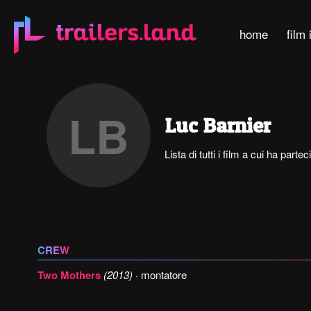
home
film 
LB
Luc Barnier
Lista di tutti i film a cui ha part
CREW
Two Mothers
(2013)
· montatore