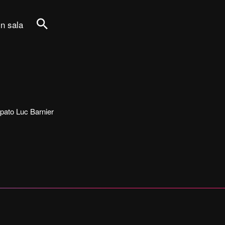
in sala
Cerca
ecipato Luc Barnier