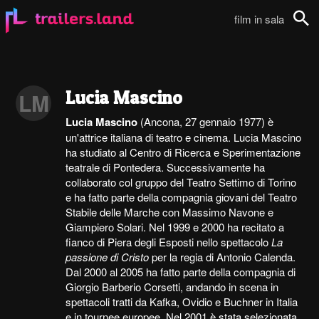
film in sala
Cerca
Lucia Mascino
LM
Lucia Mascino
(Ancona, 27 gennaio 1977) è
un'attrice italiana di teatro e cinema. Lucia Mascino
ha studiato al Centro di Ricerca e Sperimentazione
teatrale di Pontedera. Successivamente ha
collaborato col gruppo del Teatro Settimo di Torino
e ha fatto parte della compagnia giovani del Teatro
Stabile delle Marche con Massimo Navone e
Giampiero Solari. Nel 1999 e 2000 ha recitato a
fianco di Piera degli Esposti nello spettacolo
La
passione di Cristo
per la regia di Antonio Calenda.
Dal 2000 al 2005 ha fatto parte della compagnia di
Giorgio Barberio Corsetti, andando in scena in
spettacoli tratti da Kafka, Ovidio e Buchner in Italia
e in tournee europee. Nel 2001 è stata selezionata