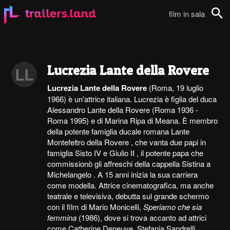
film in sala
Cerca
Lucrezia Lante della Rovere
LL
Lucrezia Lante della Rovere
(Roma, 19 luglio
1966) è un'attrice italiana. Lucrezia è figlia del duca
Alessandro Lante della Rovere (Roma 1936 -
Roma 1995) e di Marina Ripa di Meana. È membro
della potente famiglia ducale romana Lante
Montefeltro della Rovere , che vanta due papi in
famiglia Sisto IV e Giulio II , il potente papa che
commissionò gli affreschi della cappella Sistina a
Michelangelo . A 15 anni inizia la sua carriera
come modella. Attrice cinematografica, ma anche
teatrale e televisiva, debutta sul grande schermo
con il film di Mario Monicelli,
Speriamo che sia
femmina
(1986), dove si trova accanto ad attrici
come Catherine Deneuve, Stefania Sandrelli,