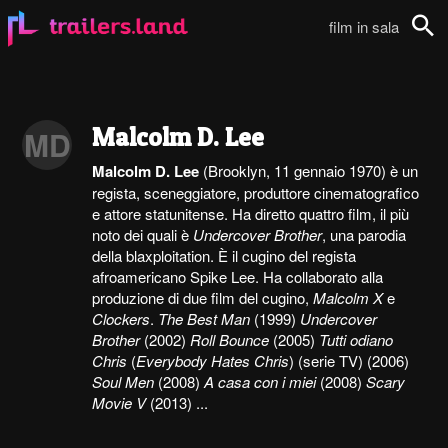
film in sala
Cerca
Malcolm D. Lee
MD
Malcolm D. Lee
(Brooklyn, 11 gennaio 1970) è un
regista, sceneggiatore, produttore cinematografico
e attore statunitense. Ha diretto quattro film, il più
noto dei quali è
Undercover Brother
, una parodia
della blaxploitation. È il cugino del regista
afroamericano Spike Lee. Ha collaborato alla
produzione di due film del cugino,
Malcolm X
e
Clockers
.
The Best Man
(1999)
Undercover
Brother
(2002)
Roll Bounce
(2005)
Tutti odiano
Chris
(
Everybody Hates Chris
) (serie TV) (2006)
Soul Men
(2008)
A casa con i miei
(2008)
Scary
Movie V
(2013) ...