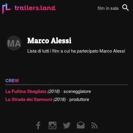
film in sala
Cerca
Marco Alessi
MA
Lista di tutti i film a cui ha partecipato Marco Alessi
CREW
La Fuitina Sbagliata
(2018)
· sceneggiatore
La Strada dei Samouni
(2018)
· produttore
Facebook
Instagram
Twitter
Email
RSS