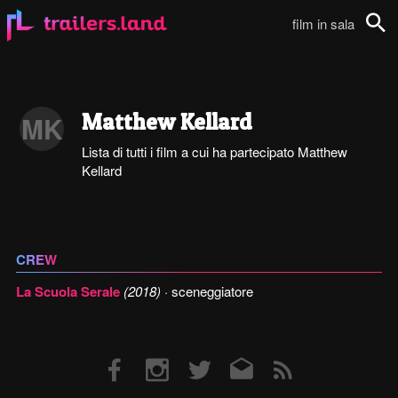
film in sala
Cerca
Matthew Kellard
MK
Lista di tutti i film a cui ha partecipato Matthew
Kellard
CREW
La Scuola Serale
(2018)
· sceneggiatore
Facebook
Instagram
Twitter
Email
RSS