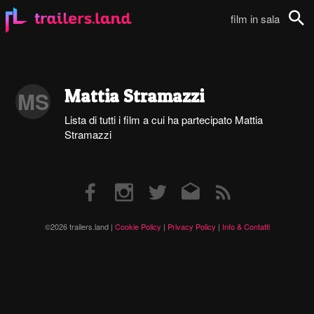
film in sala
Cerca
Mattia Stramazzi
MS
Lista di tutti i film a cui ha partecipato Mattia
Stramazzi
Facebook
Instagram
Twitter
Email
RSS
©2026 trailers.land |
Cookie Policy
|
Privacy Policy
|
Info & Contatti