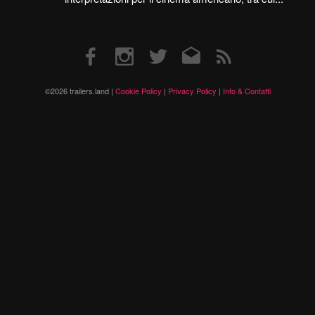
Facebook
Instagram
Twitter
Email
RSS
©2026 trailers.land |
Cookie Policy
|
Privacy Policy
|
Info & Contatti