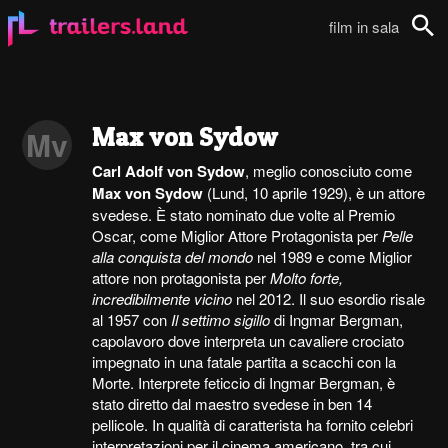
film in sala
Cerca
Max von Sydow
Mv
Carl Adolf von Sydow
, meglio conosciuto come
Max von Sydow
(Lund, 10 aprile 1929), è un attore
svedese. È stato nominato due volte al Premio
Oscar, come Miglior Attore Protagonista per
Pelle
alla conquista del mondo
nel 1989 e come Miglior
attore non protagonista per
Molto forte,
incredibilmente vicino
nel 2012. Il suo esordio risale
al 1957 con
Il settimo sigillo
di Ingmar Bergman,
capolavoro dove interpreta un cavaliere crociato
impegnato in una fatale partita a scacchi con la
Morte. Interprete feticcio di Ingmar Bergman, è
stato diretto dal maestro svedese in ben 14
pellicole. In qualità di caratterista ha fornito celebri
interpretazioni per il cinema americano, tra cui...