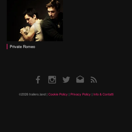
Private Romeo
Facebook
Instagram
Twitter
Email
RSS
©2026 trailers.land |
Cookie Policy
|
Privacy Policy
|
Info & Contatti