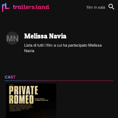
film in sala
Cerca
Melissa Navia
MN
Lista di tutti i film a cui ha partecipato Melissa
Navia
CAST