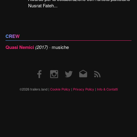
Nusrat Fateh...
CREW
Quasi Nemici
(2017)
· musiche
Facebook
Instagram
Twitter
Email
RSS
©2026 trailers.land |
Cookie Policy
|
Privacy Policy
|
Info & Contatti