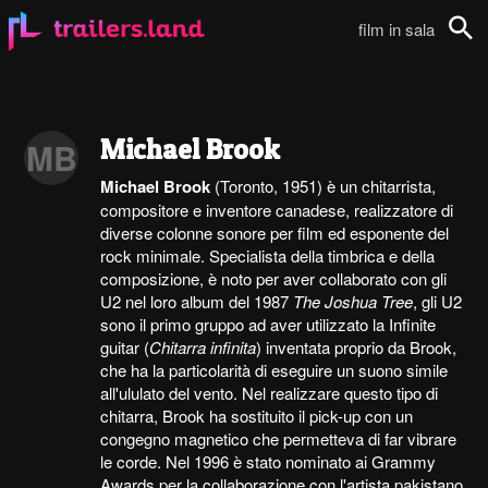
film in sala
Cerca
Michael Brook
MB
Michael Brook
(Toronto, 1951) è un chitarrista,
compositore e inventore canadese, realizzatore di
diverse colonne sonore per film ed esponente del
rock minimale. Specialista della timbrica e della
composizione, è noto per aver collaborato con gli
U2 nel loro album del 1987
The Joshua Tree
, gli U2
sono il primo gruppo ad aver utilizzato la Infinite
guitar (
Chitarra infinita
) inventata proprio da Brook,
che ha la particolarità di eseguire un suono simile
all'ululato del vento. Nel realizzare questo tipo di
chitarra, Brook ha sostituito il pick-up con un
congegno magnetico che permetteva di far vibrare
le corde. Nel 1996 è stato nominato ai Grammy
Awards per la collaborazione con l'artista pakistano