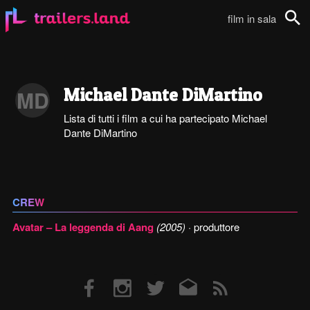
film in sala
Cerca
Michael Dante DiMartino
MD
Lista di tutti i film a cui ha partecipato Michael
Dante DiMartino
CREW
Avatar – La leggenda di Aang
(2005)
· produttore
Facebook
Instagram
Twitter
Email
RSS