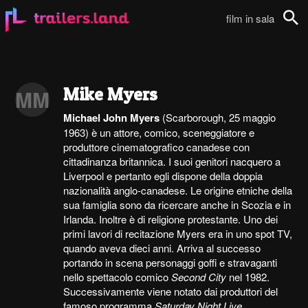
film in sala
Cerca
Mike Myers
MM
Michael John Myers
(Scarborough, 25 maggio
1963) è un attore, comico, sceneggiatore e
produttore cinematografico canadese con
cittadinanza britannica. I suoi genitori nacquero a
Liverpool e pertanto egli dispone della doppia
nazionalità anglo-canadese. Le origine etniche della
sua famiglia sono da ricercare anche in Scozia e in
Irlanda. Inoltre è di religione protestante. Uno dei
primi lavori di recitazione Myers era in uno spot TV,
quando aveva dieci anni. Arriva al successo
portando in scena personaggi goffi e stravaganti
nello spettacolo comico
Second City
nel 1982.
Successivamente viene notato dai produttori del
famoso programma
Saturday Night Live
...