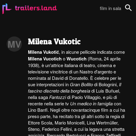
film in sala
Cerca
Milena Vukotic
MV
Milena Vukotić
, in alcune pellicole indicata come
Milena Vucotich
o
Wucotich
(Roma, 24 aprile
1938), è un'attrice italiana di teatro, cinema e
televisione vincitrice di un Nastro d'argento e
nominata al David di Donatello. È celebre per le
sue interpretazioni in
Gran Bollito
di Bolognini,
Il
fascino discreto della borghesia
di Luis Buñuel,
nella saga
Fantozzi
di Paolo Villaggio, e più di
recente nella serie tv
Un medico in famiglia
con
Lino Banfi. Negli oltre novantacinque film a cui ha
preso parte, ha recitato tra gli altri sotto la regia di
Ettore Scola, Mario Monicelli, Lina Wertmüller,
Steno, Federico Fellini, a cui la legava una stretta
amicizia, Bernardo Bertolucci e Franco Zeffirelli.