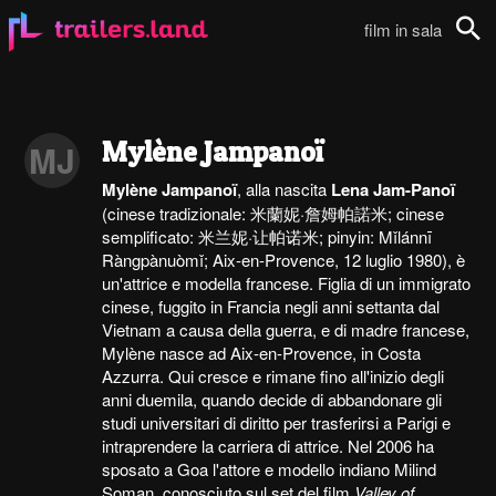
film in sala
Cerca
Mylène Jampanoï
MJ
Mylène Jampanoï
, alla nascita
Lena Jam-Panoï
(cinese tradizionale: 米蘭妮·詹姆帕諾米; cinese
semplificato: 米兰妮·让帕诺米; pinyin: Mǐlánnī
Ràngpànuòmǐ; Aix-en-Provence, 12 luglio 1980), è
un'attrice e modella francese. Figlia di un immigrato
cinese, fuggito in Francia negli anni settanta dal
Vietnam a causa della guerra, e di madre francese,
Mylène nasce ad Aix-en-Provence, in Costa
Azzurra. Qui cresce e rimane fino all'inizio degli
anni duemila, quando decide di abbandonare gli
studi universitari di diritto per trasferirsi a Parigi e
intraprendere la carriera di attrice. Nel 2006 ha
sposato a Goa l'attore e modello indiano Milind
Soman, conosciuto sul set del film
Valley of