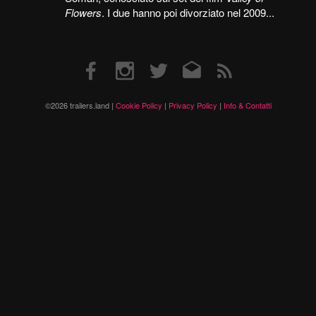
Flowers
. I due hanno poi divorziato nel 2009...
Facebook
Instagram
Twitter
Email
RSS
©2026 trailers.land |
Cookie Policy
|
Privacy Policy
|
Info & Contatti