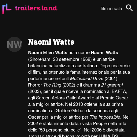
film in sala
Cerca
Naomi Watts
NW
Naomi Ellen Watts
nota come
Naomi Watts
(Shoreham, 28 settembre 1968) è un'attrice
britannica naturalizzata australiana. Dopo una serie
di film, ha ottenuto la fama internazionale per la sua
performance nel cult
Mulholland Drive
(2001),
l'horror
The Ring
(2002) e il dramma
21 grammi
(2003), per il quale riceve la nomination ai BAFTA,
agli Screen Actors Guild Award e al Premio Oscar
alla miglior attrice. Nel 2013 ottiene la sua prima
nomination ai Golden Globe e la seconda agli
Oscar per la miglior attrice per
The Impossible
. Nel
2002 è stata inserita dalla rivista People nella lista
delle "50 persone più belle". Nel 2006 è diventata
ambasciatrice di buona volontà per l'UNAIDS, il