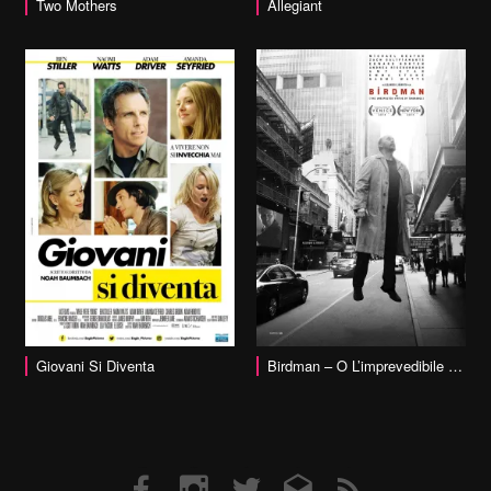
vai alla scheda
Two Mothers
Allegiant
vai alla scheda
Giovani Si Diventa
Birdman – O L’imprevedibile Virtù Dell’ignoranza
Facebook
Instagram
Twitter
Email
RSS