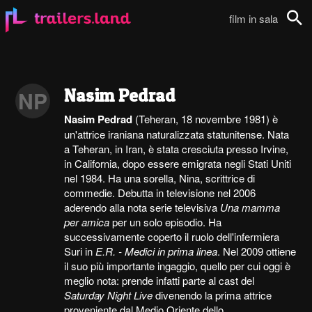
film in sala
Cerca
Nasim Pedrad
NP
Nasim Pedrad
(Teheran, 18 novembre 1981) è
un'attrice iraniana naturalizzata statunitense. Nata
a Teheran, in Iran, è stata cresciuta presso Irvine,
in California, dopo essere emigrata negli Stati Uniti
nel 1984. Ha una sorella, Nina, scrittrice di
commedie. Debutta in televisione nel 2006
aderendo alla nota serie televisiva
Una mamma
per amica
per un solo episodio. Ha
successivamente coperto il ruolo dell'infermiera
Suri in
E.R. - Medici in prima linea
. Nel 2009 ottiene
il suo più importante ingaggio, quello per cui oggi è
meglio nota: prende infatti parte al cast del
Saturday Night Live
divenendo la prima attrice
proveniente dal Medio Oriente dello...