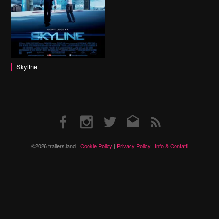
Skyline
Facebook
Instagram
Twitter
Email
RSS
©2026 trailers.land |
Cookie Policy
|
Privacy Policy
|
Info & Contatti