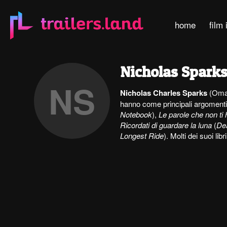
home
film 
Nicholas Spark
NS
Nicholas Charles Sparks
(Omah
hanno come principali argomenti l
Notebook
),
Le parole che non ti 
Ricordati di guardare la luna
(
De
Longest Ride
). Molti dei suoi l