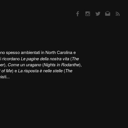
Facebook
Instagram
Twitter
Email
RSS
no spesso ambientati in North Carolina e
si ricordano
Le pagine della nostra vita
(
The
er
),
Come un uragano
(
Nights in Rodanthe
),
 of Me
) e
La risposta è nelle stelle
(
The
sti...