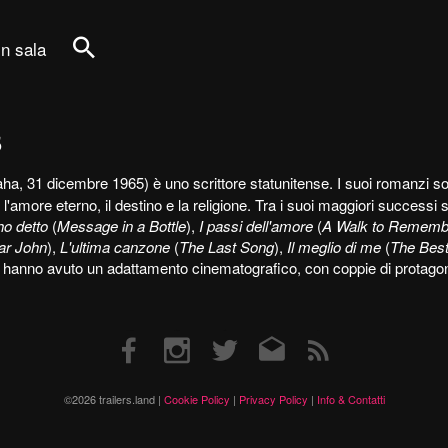
in sala
Cerca
s
a, 31 dicembre 1965) è uno scrittore statunitense. I suoi romanzi so
'amore eterno, il destino e la religione. Tra i suoi maggiori successi 
ho detto
(
Message in a Bottle
),
I passi dell'amore
(
A Walk to Rememb
ar John
),
L'ultima canzone
(
The Last Song
),
Il meglio di me
(
The Best
ibri hanno avuto un adattamento cinematografico, con coppie di protagoni
Facebook
Instagram
Twitter
Email
RSS
©2026 trailers.land |
Cookie Policy
|
Privacy Policy
|
Info & Contatti