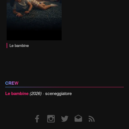
Le bambine
CREW
Le bambine
(2026)
· sceneggiatore
Facebook
Instagram
Twitter
Email
RSS