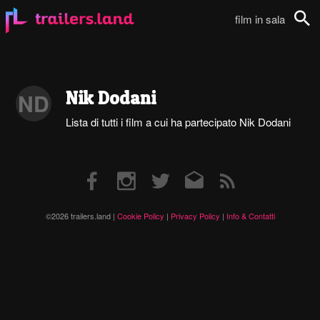
film in sala
Cerca
Nik Dodani
ND
Lista di tutti i film a cui ha partecipato Nik Dodani
Facebook
Instagram
Twitter
Email
RSS
©2026 trailers.land |
Cookie Policy
|
Privacy Policy
|
Info & Contatti