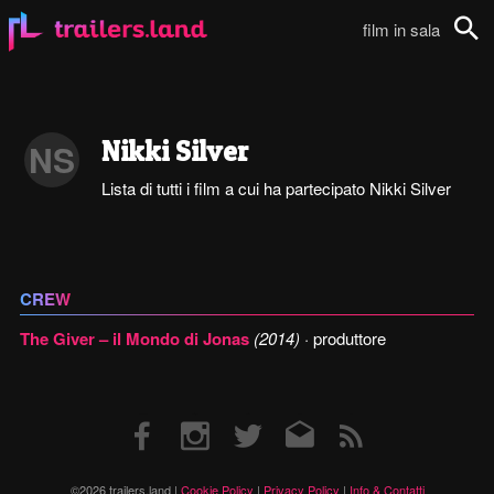
film in sala
Cerca
Nikki Silver
NS
Lista di tutti i film a cui ha partecipato Nikki Silver
CREW
The Giver – il Mondo di Jonas
(2014)
· produttore
Facebook
Instagram
Twitter
Email
RSS
©2026 trailers.land |
Cookie Policy
|
Privacy Policy
|
Info & Contatti