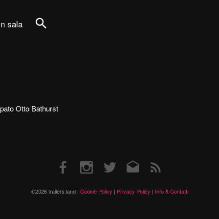
in sala
Cerca
ecipato Otto Bathurst
Facebook
Instagram
Twitter
Email
RSS
©2026 trailers.land |
Cookie Policy
|
Privacy Policy
|
Info & Contatti