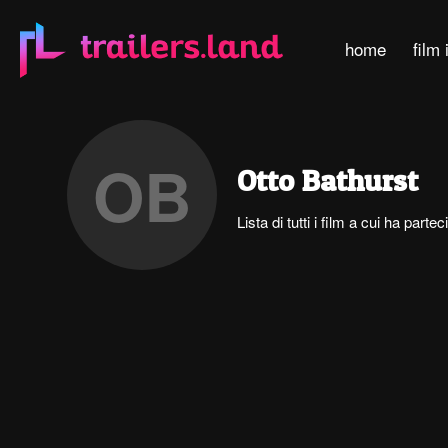
home
film 
OB
Otto Bathurst
Lista di tutti i film a cui ha part