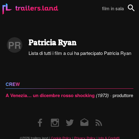
film in sala
Cerca
Patricia Ryan
PR
Lista di tutti i film a cui ha partecipato Patricia Ryan
CREW
A Venezia… un dicembre rosso shocking
(1973)
· produttore
Facebook
Instagram
Twitter
Email
RSS
©2026 trailers.land |
Cookie Policy
|
Privacy Policy
|
Info & Contatti