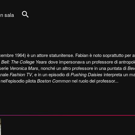
in sala
Cerca
cembre 1964) è un attore statunitense. Fabian è noto soprattutto per a
 Bell: The College Years
dove impersonava un professore di antropolog
 serie
Veronica Mars
, nonché un altro professore in una puntata di
Bev
anale
Fashion TV
, e in un episodio di
Pushing Daisies
interpreta un ma
nell'episodio pilota
Boston Common
nel ruolo del professor...