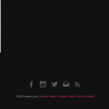
Facebook
Instagram
Twitter
Email
RSS
©2026 trailers.land |
Cookie Policy
|
Privacy Policy
|
Info & Contatti