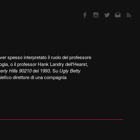
Facebook
Instagram
Twitter
Email
RSS
ver spesso interpretato il ruolo del professore
ia, o il professor Hank Landry dell'Hearst,
erly Hills 90210
del 1993. Su
Ugly Betty
lefico direttore di una compagnia