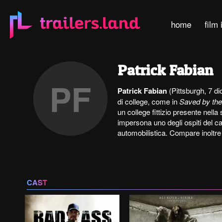
home
film 
Patrick Fabian
PF
Patrick Fabian
(Pittsburgh, 7 di
di college, come in
Saved by the
un college fittizio presente nella
impersona uno degli ospiti del c
automobilistica. Compare inoltre 
CAST