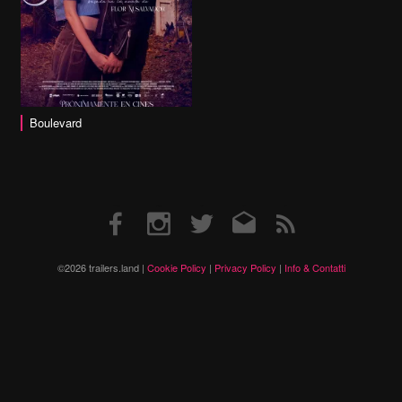
Boulevard
Facebook
Instagram
Twitter
Email
RSS
©2026 trailers.land |
Cookie Policy
|
Privacy Policy
|
Info & Contatti