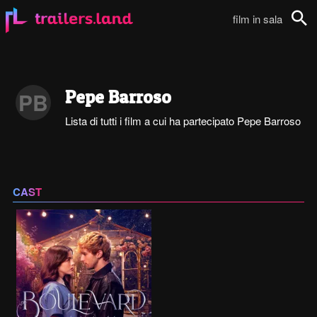
film in sala
Cerca
Pepe Barroso
PB
Lista di tutti i film a cui ha partecipato Pepe Barroso
CAST