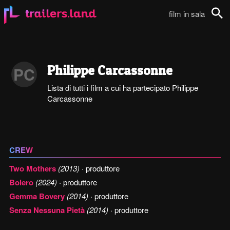
film in sala
Cerca
Philippe Carcassonne
PC
Lista di tutti i film a cui ha partecipato Philippe
Carcassonne
CREW
Two Mothers
(2013)
· produttore
Bolero
(2024)
· produttore
Gemma Bovery
(2014)
· produttore
Senza Nessuna Pietà
(2014)
· produttore