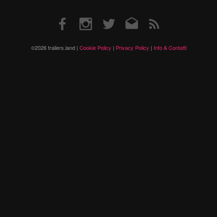
Facebook
Instagram
Twitter
Email
RSS
©2026 trailers.land |
Cookie Policy
|
Privacy Policy
|
Info & Contatti