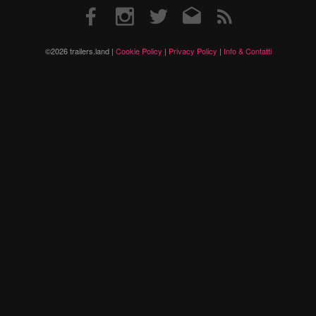
Facebook
Instagram
Twitter
Email
RSS
©2026 trailers.land |
Cookie Policy
|
Privacy Policy
|
Info & Contatti