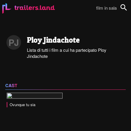
film in sala
Cerca
Ploy Jindachote
PJ
Lista di tutti i film a cui ha partecipato Ploy
Jindachote
CAST
Ovunque tu sia