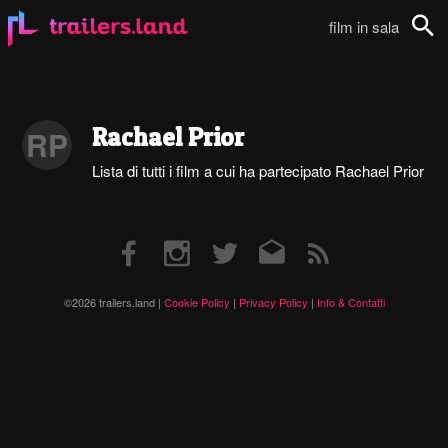
film in sala
Cerca
Rachael Prior
RP
Lista di tutti i film a cui ha partecipato Rachael Prior
Facebook
Instagram
Twitter
Email
RSS
©2026 trailers.land |
Cookie Policy
|
Privacy Policy
|
Info & Contatti