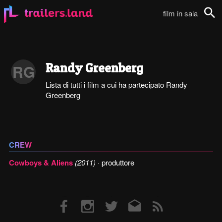
film in sala
Cerca
Randy Greenberg
RG
Lista di tutti i film a cui ha partecipato Randy
Greenberg
CREW
Cowboys & Aliens
(2011)
· produttore
Facebook
Instagram
Twitter
Email
RSS