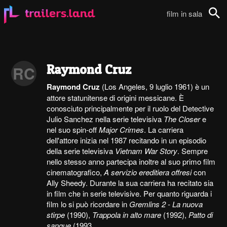
film in sala
Cerca
Raymond Cruz
RC
Raymond Cruz
(Los Angeles, 9 luglio 1961) è un
attore statunitense di origini messicane. È
conosciuto principalmente per il ruolo del Detective
Julio Sanchez nella serie televisiva
The Closer
e
nel suo spin-off
Major Crimes
. La carriera
dell'attore inizia nel 1987 recitando in un episodio
della serie televisiva
Vietnam War Story
. Sempre
nello stesso anno partecipa inoltre al suo primo film
cinematografico,
A servizio ereditiera offresi
con
Ally Sheedy. Durante la sua carriera ha recitato sia
in film che in serie televisive. Per quanto riguarda i
film lo si può ricordare in
Gremlins 2 - La nuova
stirpe
(1990),
Trappola in alto mare
(1992),
Patto di
sangue
(1993...