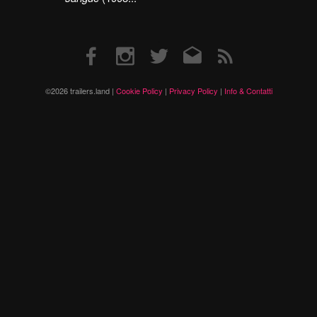
Facebook
Instagram
Twitter
Email
RSS
©2026 trailers.land |
Cookie Policy
|
Privacy Policy
|
Info & Contatti