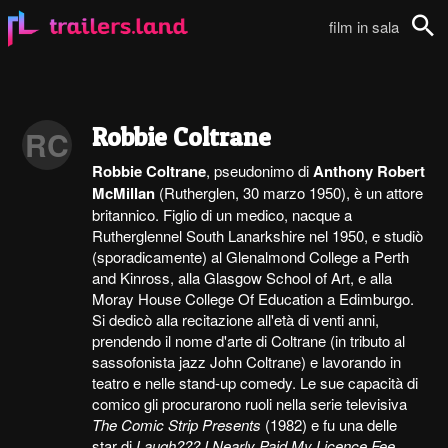
film in sala
Cerca
Robbie Coltrane
RC
Robbie Coltrane
, pseudonimo di
Anthony Robert
McMillan
(Rutherglen, 30 marzo 1950), è un attore
britannico. Figlio di un medico, nacque a
Rutherglennel South Lanarkshire nel 1950, e studiò
(sporadicamente) al Glenalmond College a Perth
and Kinross, alla Glasgow School of Art, e alla
Moray House College Of Education a Edimburgo.
Si dedicò alla recitazione all'età di venti anni,
prendendo il nome d'arte di Coltrane (in tributo al
sassofonista jazz John Coltrane) e lavorando in
teatro e nelle stand-up comedy. Le sue capacità di
comico gli procurarono ruoli nella serie televisiva
The Comic Strip Presents
(1982) e fu una delle
star di
Laugh??? I Nearly Paid My Licence Fee