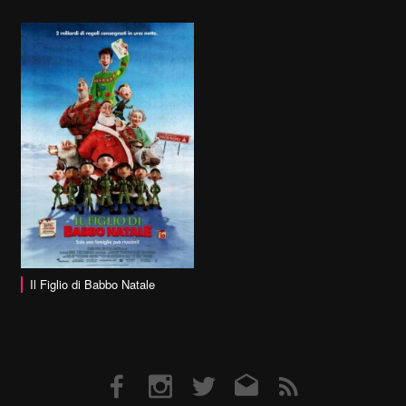
Il Figlio di Babbo Natale
Facebook
Instagram
Twitter
Email
RSS