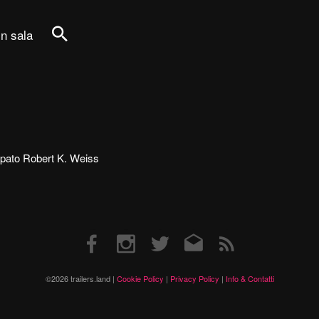
in sala
Cerca
tecipato Robert K. Weiss
Facebook
Instagram
Twitter
Email
RSS
©2026 trailers.land |
Cookie Policy
|
Privacy Policy
|
Info & Contatti