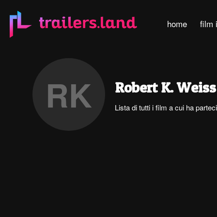
home
film 
RK
Robert K. Weiss
Lista di tutti i film a cui ha par