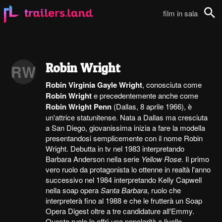
film in sala
Cerca
Robin Wright
RW
Robin Virginia Gayle Wright
, conosciuta come
Robin Wright
e precedentemente anche come
Robin Wright Penn
(Dallas, 8 aprile 1966), è
un'attrice statunitense. Nata a Dallas ma cresciuta
a San Diego, giovanissima inizia a fare la modella
presentandosi semplicemente con il nome Robin
Wright. Debutta in tv nel 1983 interpretando
Barbara Anderson nella serie
Yellow Rose
. Il primo
vero ruolo da protagonista lo ottenne in realtà l'anno
successivo nel 1984 interpretando Kelly Capwell
nella soap opera
Santa Barbara
, ruolo che
interpreterà fino al 1988 e che le frutterà un Soap
Opera Digest oltre a tre candidature all'Emmy.
Questo ruolo le offrì una popolarità a livello