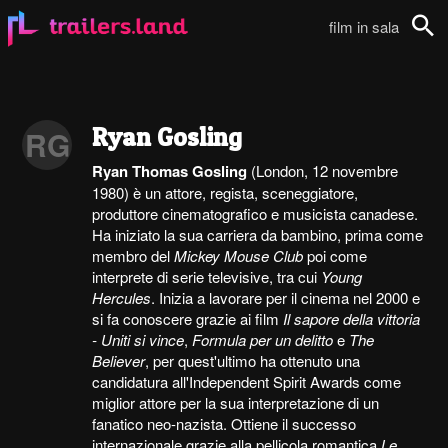
film in sala
Cerca
Ryan Gosling
RG
Ryan Thomas Gosling
(London, 12 novembre
1980) è un attore, regista, sceneggiatore,
produttore cinematografico e musicista canadese.
Ha iniziato la sua carriera da bambino, prima come
membro del
Mickey Mouse Club
poi come
interprete di serie televisive, tra cui
Young
Hercules
. Inizia a lavorare per il cinema nel 2000 e
si fa conoscere grazie ai film
Il sapore della vittoria
- Uniti si vince
,
Formula per un delitto
e
The
Believer
, per quest'ultimo ha ottenuto una
candidatura all'Independent Spirit Awards come
miglior attore per la sua interpretazione di un
fanatico neo-nazista. Ottiene il successo
internazionale grazie alla pellicola romantica
Le