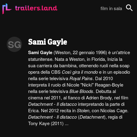
film in sala
Cerca
Sami Gayle
SG
Sami Gayle
(Weston, 22 gennaio 1996) è un'attrice
statunitense. Nata a Weston, in Florida, Inizia la
sua carriera da bambina, ottenendo ruoli nella soap
opera della CBS
Così gira il mondo
e in un episodio
nella serie televisiva
Royal Pains
. Dal 2010
interpreta il ruolo di Nicole "Nicki" Reagan-Boyle
nella serie televisiva
Blue Bloods
. Debutta al
cinema nel 2011, al fianco di Adrien Brody, nel film
Detachment - Il distacco
interpretando la parte di
Erica. Nel 2012 recita in
Stolen
, con Nicolas Cage.
Detachment - Il distacco
(
Detachment
), regia di
Tony Kaye (2011) ...