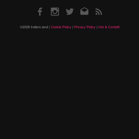
Facebook
Instagram
Twitter
Email
RSS
©2026 trailers.land |
Cookie Policy
|
Privacy Policy
|
Info & Contatti